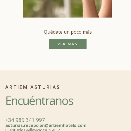
Quédate un poco más
VER MÁS
ARTIEM ASTURIAS
Encuéntranos
+34 985 341 997
asturias.recepcion@artiemhotels.com
Quintueles-Villaviciosa N-632