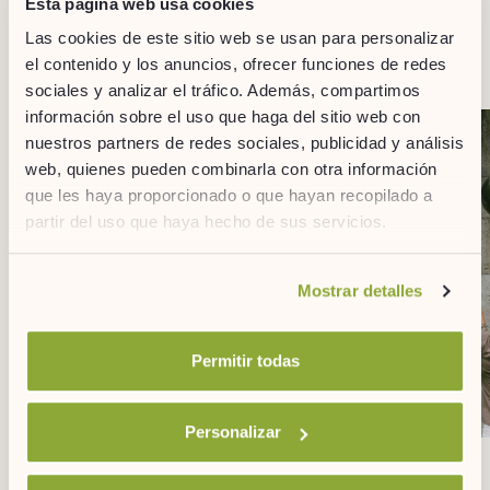
Esta página web usa cookies
LOS MEJORES SERVICIOS A TU
Las cookies de este sitio web se usan para personalizar
DISPOSICIÓN
el contenido y los anuncios, ofrecer funciones de redes
sociales y analizar el tráfico. Además, compartimos
información sobre el uso que haga del sitio web con
nuestros partners de redes sociales, publicidad y análisis
Recupera el
Deporte y
web, quienes pueden combinarla con otra información
equilibrio
desconexión
que les haya proporcionado o que hayan recopilado a
partir del uso que haya hecho de sus servicios.
Si desea obtener más información consulte
Mostrar detalles
nuestra
política de cookies.
Permitir todas
Personalizar