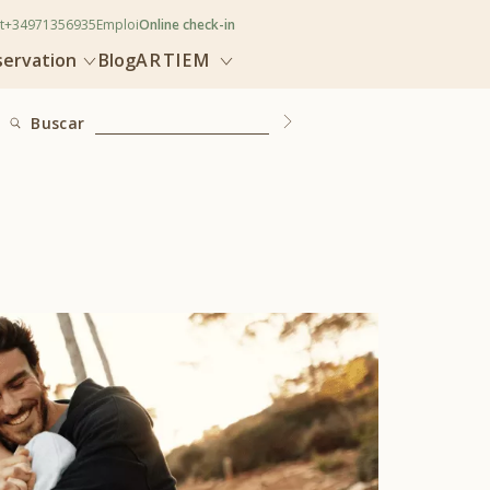
t
+34971356935
Emploi
Online check-in
servation
Blog
ARTIEM
Buscar