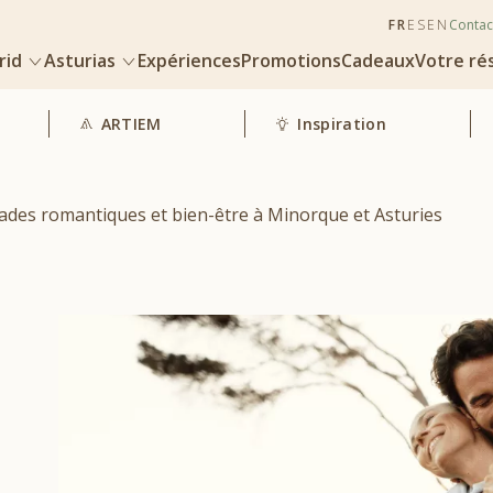
FR
ES
EN
Contac
rid
Asturias
Expériences
Promotions
Cadeaux
Votre ré
ARTIEM
Inspiration
ades romantiques et bien-être à Minorque et Asturies