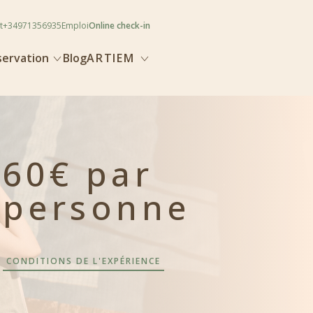
t
+34971356935
Emploi
Online check-in
servation
Blog
ARTIEM
60€ par
personne
CONDITIONS DE L'EXPÉRIENCE