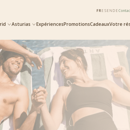
FR
ES
EN
DE
Contac
rid
Asturias
Expériences
Promotions
Cadeaux
Votre ré