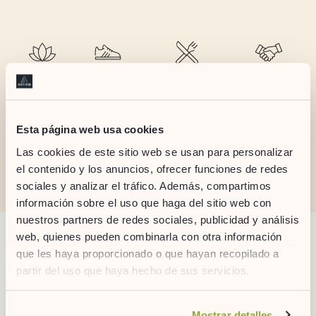
Détente
Sport
Gastronomie
Corporate
Esta página web usa cookies
Las cookies de este sitio web se usan para personalizar
NON
FUMEUR
el contenido y los anuncios, ofrecer funciones de redes
sociales y analizar el tráfico. Además, compartimos
información sobre el uso que haga del sitio web con
nuestros partners de redes sociales, publicidad y análisis
web, quienes pueden combinarla con otra información
OTRAS ACTIVIDADES
que les haya proporcionado o que hayan recopilado a
partir del uso que haya hecho de sus servicios.
Si desea obtener más información consulte
Mostrar detalles