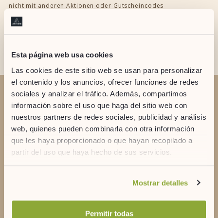
nicht mit anderen Aktionen oder Gutscheincodes
kombinierbar.
Esta página web usa cookies
Las cookies de este sitio web se usan para personalizar
el contenido y los anuncios, ofrecer funciones de redes
sociales y analizar el tráfico. Además, compartimos
HABEN SIE ZWEIFEL?
información sobre el uso que haga del sitio web con
Kontakt
nuestros partners de redes sociales, publicidad y análisis
web, quienes pueden combinarla con otra información
que les haya proporcionado o que hayan recopilado a
partir del uso que haya hecho de sus servicios.
Si desea obtener más información consulte
+34 971 35 69 35
Mostrar detalles
nuestra
política de cookies.
Permitir todas