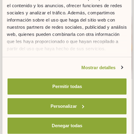
el contenido y los anuncios, ofrecer funciones de redes
sociales y analizar el tráfico. Además, compartimos
información sobre el uso que haga del sitio web con
nuestros partners de redes sociales, publicidad y análisis
web, quienes pueden combinarla con otra información
que les haya proporcionado o que hayan recopilado a
partir del uso que haya hecho de sus servicios.
Si desea obtener más información consulte
Mostrar detalles
nuestra
política de cookies.
Permitir todas
Breakfast in bed
Personalizar
Wach bei ARTIEM Capri mit dem Duft von frisch
Denegar todas
gebrühtem Kaffee auf – ganz gemütlich im Zimmer!