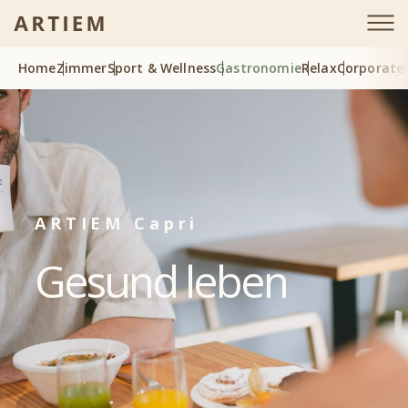
Home
Zimmer
Sport & Wellness
Gastronomie
Relax
Corporate
ARTIEM Capri
Gesund leben