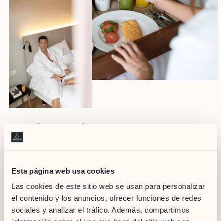
Frühstück im Bett
Aufwachen in Artiem Madrid mit dem Geruch des
frischen Kaffees... in deinem Zimmer! Wenn du willst,
Esta página web usa cookies
bringen wir dir Frühstück ins Bett.
Las cookies de este sitio web se usan para personalizar
Hast du einen besseren Weg, den Tag zu beginnen?
el contenido y los anuncios, ofrecer funciones de redes
sociales y analizar el tráfico. Además, compartimos