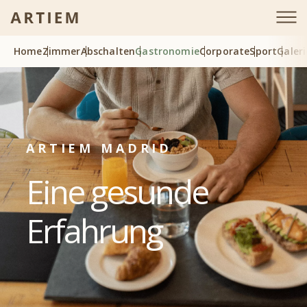
Home
Zimmer
Abschalten
Gastronomie
Corporate
Sport
Galeri
ARTIEM MADRID
Eine gesunde
Erfahrung