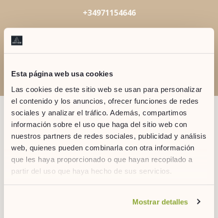
+34971154646
audax.recepcion@artiemhotels.com
Esta página web usa cookies
Las cookies de este sitio web se usan para personalizar
el contenido y los anuncios, ofrecer funciones de redes
sociales y analizar el tráfico. Además, compartimos
OTROS REGALOS
información sobre el uso que haga del sitio web con
nuestros partners de redes sociales, publicidad y análisis
web, quienes pueden combinarla con otra información
que les haya proporcionado o que hayan recopilado a
partir del uso que haya hecho de sus servicios.
Si desea obtener más información consulte
Mostrar detalles
nuestra
política de cookies.