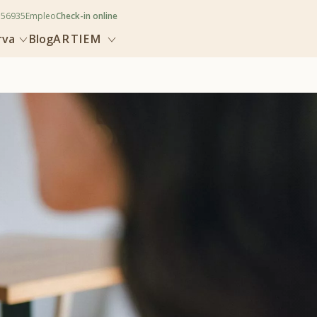
356935
Empleo
Check-in online
rva
Blog
ARTIEM