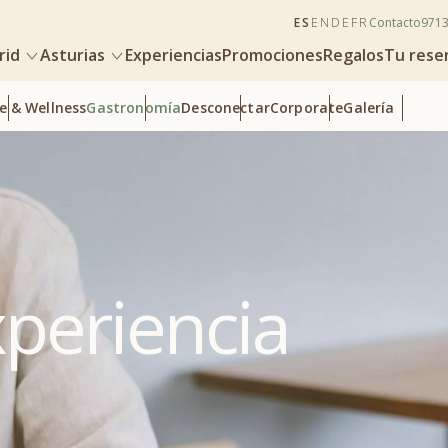
ES
EN
DE
FR
Contacto
971
rid
Asturias
Experiencias
Promociones
Regalos
Tu rese
e & Wellness
Gastronomía
Desconectar
Corporate
Galería
xperiencia