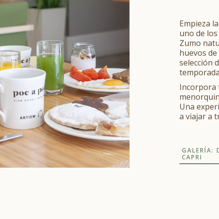
Empieza la
uno de los
Zumo natur
huevos de 
selección 
temporada
Incorpora 
menorquine
Una experi
a viajar a 
GALERÍA:
CAPRI