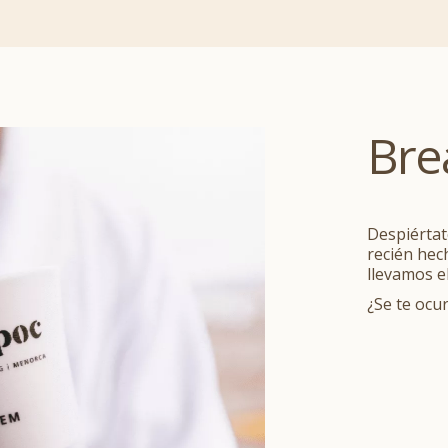
Bre
Despiértat
recién hecho
llevamos e
¿Se te ocu