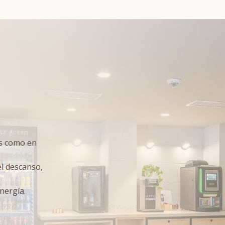
as como en
l descanso,
nergía.