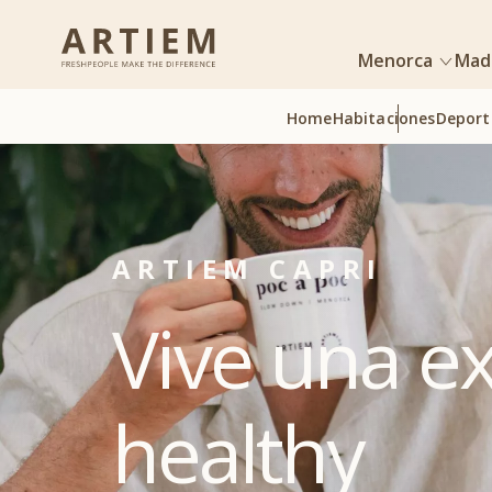
Menorca
Mad
Home
Habitaciones
Deport
ARTIEM CAPRI
Vive una e
healthy