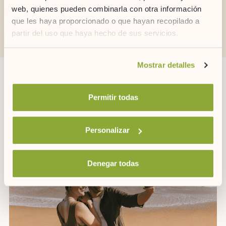
RAUCHVERBOT
RECHARGE
web, quienes pueden combinarla con otra información
FÜR
FAHRZEUGE
que les haya proporcionado o que hayan recopilado a
ELEKTRISCH
partir del uso que haya hecho de sus servicios.
Si desea obtener más información consulte
Mostrar detalles
nuestra
política de cookies.
OTRAS ACTIVIDADES
Permitir todas
Personalizar
Denegar todas