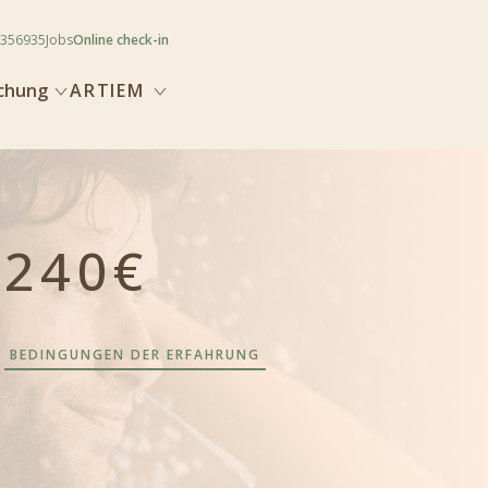
356935
Jobs
Online check-in
uchung
ARTIEM
240€
BEDINGUNGEN DER ERFAHRUNG