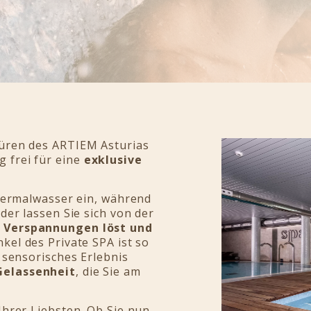
Türen des ARTIEM Asturias
 frei für eine
exklusive
Thermalwasser ein, während
der lassen Sie sich von der
e
Verspannungen löst und
nkel des Private SPA ist so
s sensorisches Erlebnis
Gelassenheit
, die Sie am
Ihrer Liebsten. Ob Sie nun