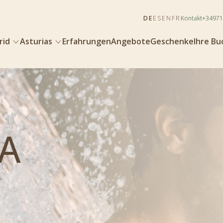
DE
ES
EN
FR
Kontakt
+34971
rid
Asturias
Erfahrungen
Angebote
Geschenke
Ihre B
PA