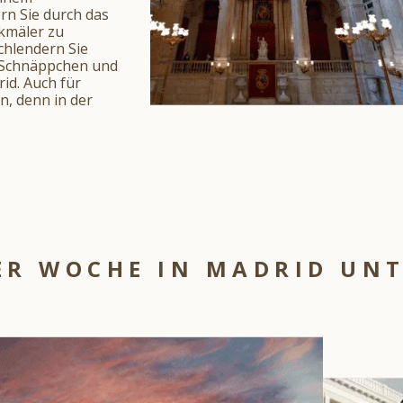
mark
to
rn Sie durch das
key
get
kmäler zu
to
the
chlendern Sie
get
keyboard
n Schnäppchen und
the
shortcuts
id. Auch für
keyboard
for
n, denn in der
shortcuts
changing
for
dates.
changing
dates.
ER WOCHE IN MADRID U