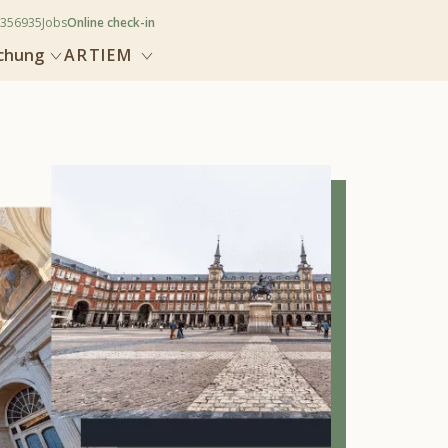
356935
Jobs
Online check-in
uchung
ARTIEM