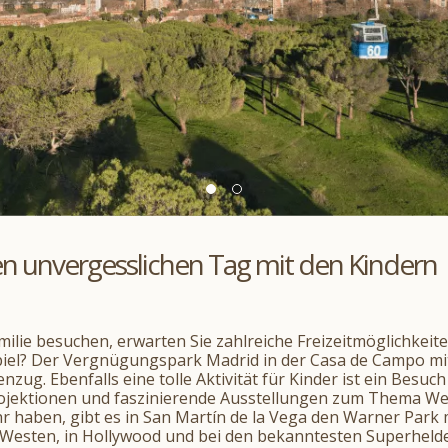
nen unvergesslichen Tag mit den Kindern
ilie besuchen, erwarten Sie zahlreiche Freizeitmöglichkeit
spiel? Der Vergnügungspark Madrid in der Casa de Campo mit
g. Ebenfalls eine tolle Aktivität für Kinder ist ein Besuc
jektionen und faszinierende Ausstellungen zum Thema Wel
r haben, gibt es in San Martín de la Vega den Warner Park 
n Westen, in Hollywood und bei den bekanntesten Superhelden