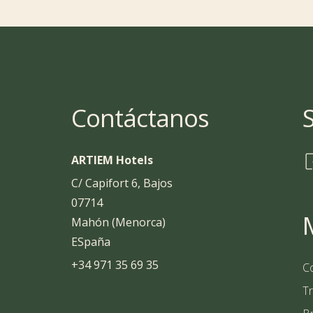
Contáctanos
ARTIEM Hotels
C/ Capifort 6, Bajos
07714
Mahón (Menorca)
ESpaña
+34 971 35 69 35
C
T