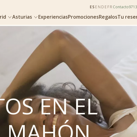
ES
EN
DE
FR
Contacto
971
rid
Asturias
Experiencias
Promociones
Regalos
Tu rese
OS EN EL
E MAHÓN