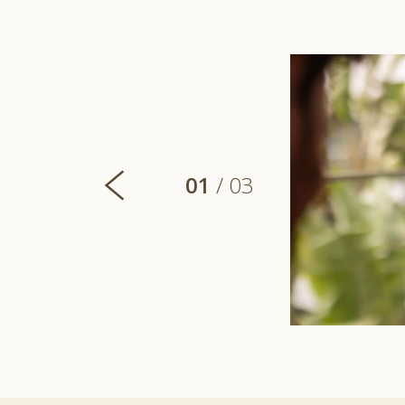
EM KM0 -
entes Baleares
01
/ 03