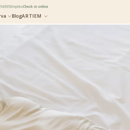
356935
Empleo
Check-in online
rva
Blog
ARTIEM