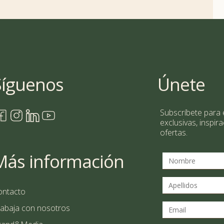
Síguenos
Únete
Subscríbete para e
exclusivas, inspira
ofertas.
Más información
ontacto
rabaja con nosotros