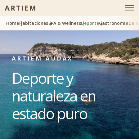
Home
Habitaciones
SPA & Wellness
Deporte
Gastronomía
Gale
ARTIEM AUDAX
Deporte y
naturaleza en
estado puro