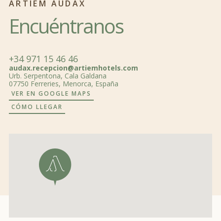
ARTIEM AUDAX
Encuéntranos
+34 971 15 46 46
audax.recepcion@artiemhotels.com
Urb. Serpentona, Cala Galdana
RESERVAR CIRCUITO TERMAL
07750 Ferreries, Menorca, España
VER ACTIVIDADES DISPONIBLES
VER EN GOOGLE MAPS
CÓMO LLEGAR
Kayak Tour.
SPORTS & NATURE:
bicicleta
DESCUBRE LA EXPERIENCIA
kayak
Stand up Paddle.
WELLNESS:
Spa
Wellness Program
TRIATLON & CYCLING: