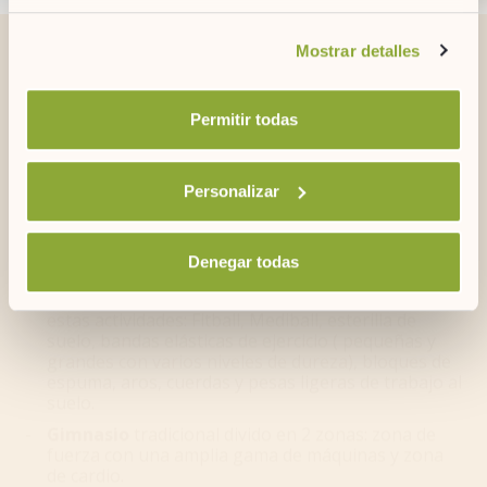
Si desea obtener más información consulte
Mostrar detalles
nuestra
política de cookies.
Gym
Permitir todas
ARTIEM Audax tiene a disposición de sus clientes un
amplio gimnasio totalmente renovado, dividido en tres
zonas:
Personalizar
ECD 1080
(Sala multifuncional de 108m2)
donde se
realizan clases dirigidas de Yoga, Pilates, spinning,
Estiramientos, mindfulness y pone a disposición de
Denegar todas
sus clientes todo el material correspondiente a
estas actividades: Fitball, Mediball, esterilla de
suelo, bandas elásticas de ejercicio ( pequeñas y
grandes con varios niveles de dureza), bloques de
espuma, aros, cuerdas y pesas ligeras de trabajo al
suelo.
Gimnasio
tradicional divido en 2 zonas: zona de
fuerza con una amplia gama de máquinas y zona
de cardio.
Zona de
Cross Training
: 100m2 Training box y