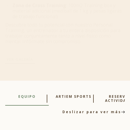
material adicional (mediball de 1 kg y pesas ligeras
de trabajo funcional).
Descubre todo tu potencial con nuestro Personal
Training, un entrenador a tu entera disposición para
trabajar conjuntamente tanto a nivel físico como
mental. Infórmate sin compromiso.
VER GALERÍA
RESERVA
EQUIPO
ARTIEM SPORTS
ACTIVIDAD
Deslizar para ver más