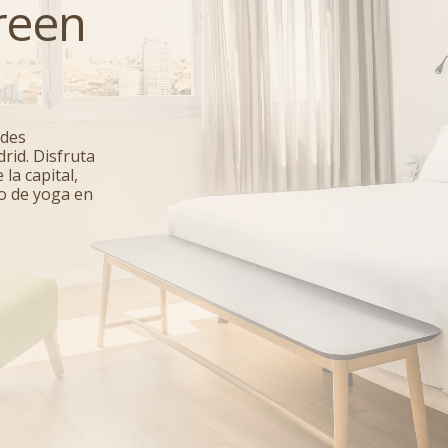
reen
ndes
rid. Disfruta
la capital,
co de yoga en