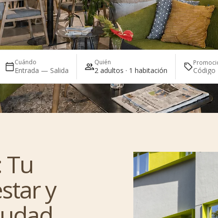
Cuándo
Quién
Promoci
Entrada — Salida
2 adultos · 1 habitación
: Tu
star y
iudad