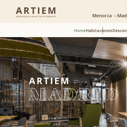
Menorca
Mad
Home
Habitaciones
Descon