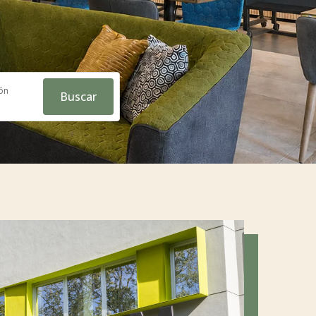
ón
Buscar