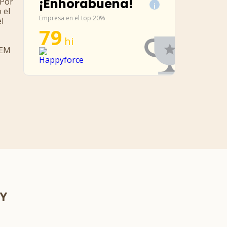
¡Enhorabuena!
 Por
i
 el
Empresa en el top 20%
l
79
hi
IEM
 Y