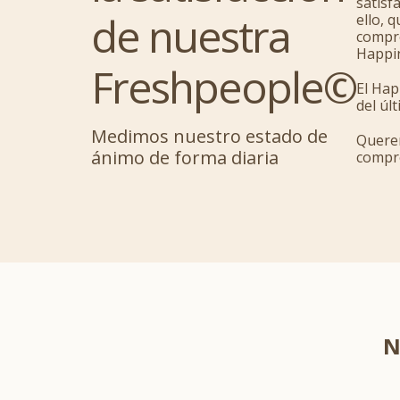
satisf
de nuestra
ello, 
compro
Happin
Freshpeople©
El Hap
del úl
Medimos nuestro estado de
Querem
ánimo de forma diaria
compro
N