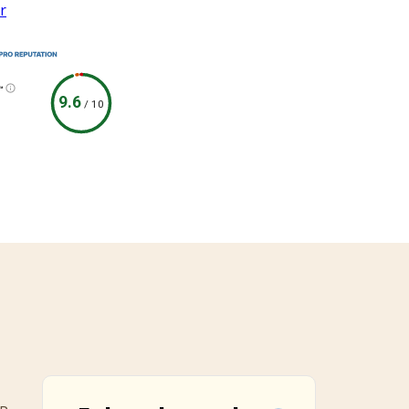
™
9.6
/
10