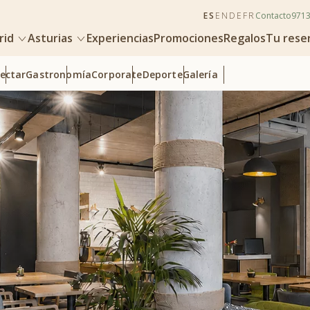
ES
EN
DE
FR
Contacto
971
rid
Asturias
Experiencias
Promociones
Regalos
Tu rese
ectar
Gastronomía
Corporate
Deporte
Galería