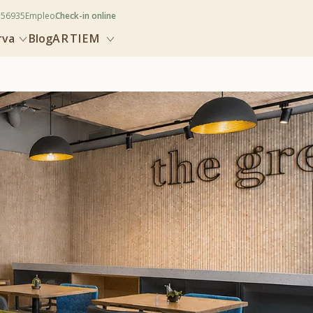
356935
Empleo
Check-in online
rva
Blog
ARTIEM