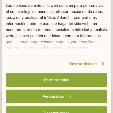
partido.
Las cookies de este sitio web se usan para personalizar
el contenido y los anuncios, ofrecer funciones de redes
GALERÍA: DESCUBRE NUESTRO GIMNASIO
sociales y analizar el tráfico. Además, compartimos
información sobre el uso que haga del sitio web con
nuestros partners de redes sociales, publicidad y análisis
web, quienes pueden combinarla con otra información
que les haya proporcionado o que hayan recopilado a
partir del uso que haya hecho de sus servicios.
Si desea obtener más información consulte
Mostrar detalles
nuestra
política de cookies.
Permitir todas
Personalizar
ARTIEM CARLOS
Denegar todas