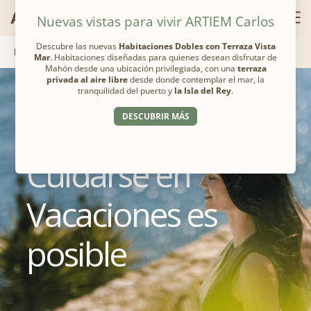
Home
Habitaciones
Wellness
Deporte
Gastronomía
Galería
ARTIEM CARLOS
Cuidarse en
Vacaciones es
posible