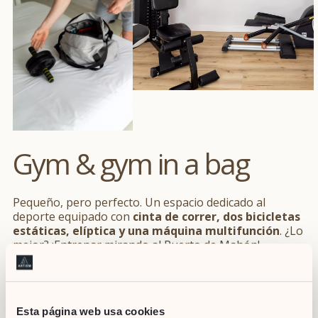
Gym & gym in a bag
Pequeño, pero perfecto. Un espacio dedicado al
deporte equipado con
cinta de correr, dos bicicletas
estáticas, elíptica y una máquina multifunción
. ¿Lo
mejor? ¡Entrenar mirando al Puerto de Mahón!
Además, el hotel dispone de una bolsa que incluye
todo lo necesario para hacer
stretching o yoga
¡en la
propia habitación! Asimismo, ARTIEM Carlos facilita
una rutina de entrenamiento para sacarle el máximo
Esta página web usa cookies