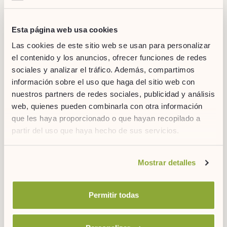
Esta página web usa cookies
Las cookies de este sitio web se usan para personalizar
el contenido y los anuncios, ofrecer funciones de redes
ARTIEM AUDAX / MENORCA
sociales y analizar el tráfico. Además, compartimos
Kayak por las cuevas de Menorca
información sobre el uso que haga del sitio web con
nuestros partners de redes sociales, publicidad y análisis
web, quienes pueden combinarla con otra información
que les haya proporcionado o que hayan recopilado a
partir del uso que haya hecho de sus servicios.
Si desea obtener más información consulte
Mostrar detalles
nuestra
política de cookies.
Permitir todas
ARTIEM ASTURIAS / ASTURIAS
Sprunch