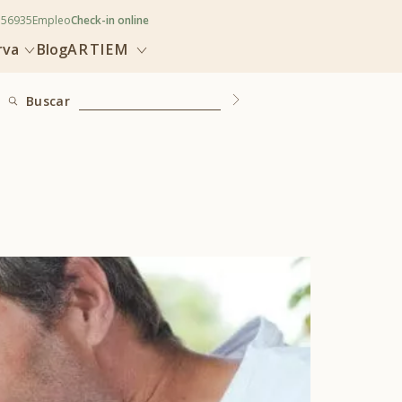
356935
Empleo
Check-in online
rva
Blog
ARTIEM
Buscar