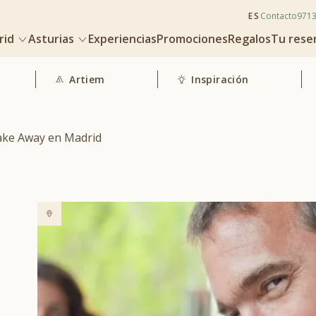
ES
Contacto
971
rid
Asturias
Experiencias
Promociones
Regalos
Tu rese
Artiem
Inspiración
ake Away en Madrid