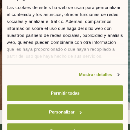
Resuelve el captcha:
Las cookies de este sitio web se usan para personalizar
el contenido y los anuncios, ofrecer funciones de redes
sociales y analizar el tráfico. Además, compartimos
información sobre el uso que haga del sitio web con
ENVIAR
nuestros partners de redes sociales, publicidad y análisis
web, quienes pueden combinarla con otra información
Información Comercial
que les haya proporcionado o que hayan recopilado a
Acepto que ARTIEM me sorprenda con
partir del uso que haya hecho de sus servicios.
información de novedades, servicios,
promociones, eventos relacionados y su
actividad.
Si desea obtener más información consulte
Mostrar detalles
nuestra
política de cookies.
Política de Privacidad
?
He leído y acepto la política de privacidad*
&
Permitir todas
Terms of service
Privacy Policy
Personalizar