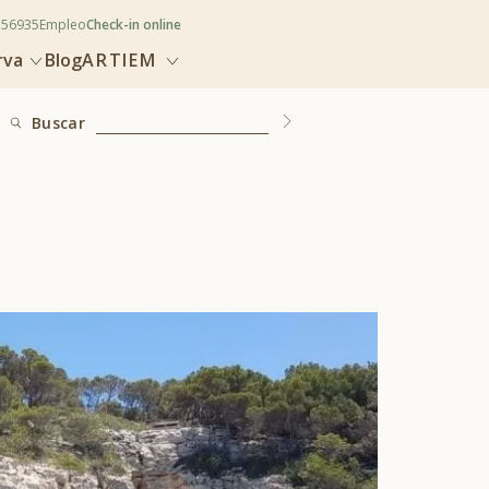
356935
Empleo
Check-in online
rva
Blog
ARTIEM
Buscar