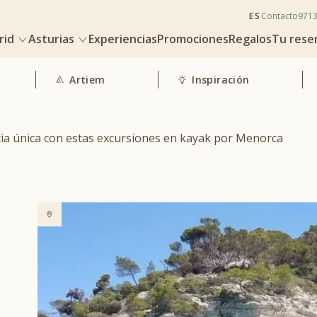
ES
Contacto
971
rid
Asturias
Experiencias
Promociones
Regalos
Tu rese
Artiem
Inspiración
cia única con estas excursiones en kayak por Menorca