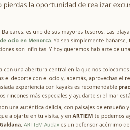
o pierdas la oportunidad de realizar exc
 Baleares, es uno de sus mayores tesoros. Las playas 
 de ocio en Menorca
. Ya sea simplemente bañarse, t
pciones son infinitas. Y hoy queremos hablarte de un
 con una abertura central en la que nos colocamos p
as el deporte con el ocio y, además, aprovechas el r
masiada experiencia con kayaks es recomendable
prac
os rincones más especiales y ayudarte si el mar está
son una auténtica delicia, con paisajes de ensueño y 
que alojarte en tu visita, y en
ARTIEM
te podemos ayu
 Galdana
,
ARTIEM Audax
es un defensor acérrimo de