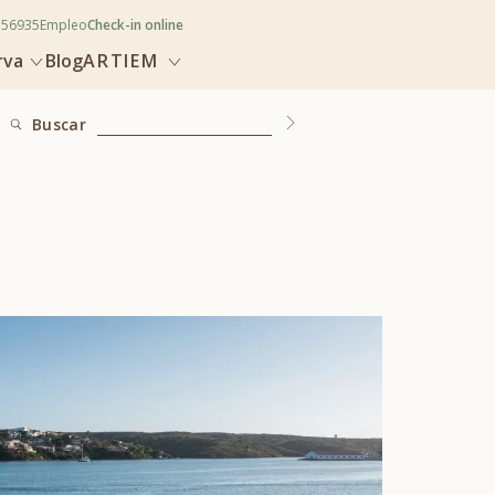
356935
Empleo
Check-in online
rva
Blog
ARTIEM
Buscar