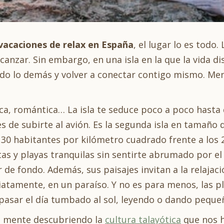
vacaciones de relax en España
, el lugar lo es todo
canzar. Sin embargo, en una isla en la que la vida d
odo lo demás y volver a conectar contigo mismo. Me
ca, romántica… La isla te seduce poco a poco hasta q
de subirte al avión. Es la segunda isla en tamaño d
30 habitantes por kilómetro cuadrado frente a los 24
as y playas tranquilas sin sentirte abrumado por el
r de fondo. Además, sus paisajes invitan a la relajac
diatamente, en un paraíso. Y no es para menos, las 
pasar el día tumbado al sol, leyendo o dando pequeñ
u mente descubriendo la
cultura talayótica
que nos h