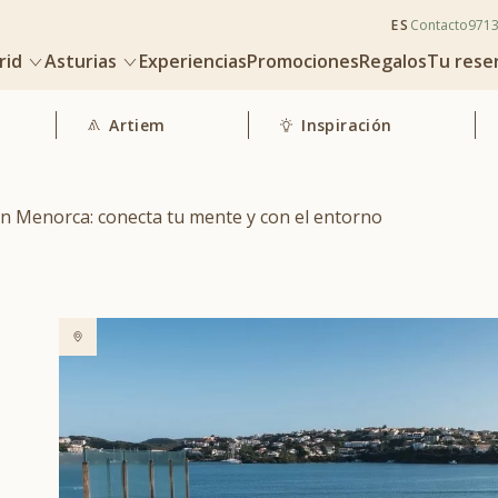
ES
Contacto
971
rid
Asturias
Experiencias
Promociones
Regalos
Tu rese
Artiem
Inspiración
en Menorca: conecta tu mente y con el entorno