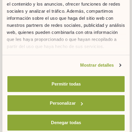
el contenido y los anuncios, ofrecer funciones de redes
Estándar
sociales y analizar el tráfico. Además, compartimos
Recoger
información sobre el uso que haga del sitio web con
nuestros partners de redes sociales, publicidad y análisis
web, quienes pueden combinarla con otra información
que les haya proporcionado o que hayan recopilado a
partir del uso que haya hecho de sus servicios.
Estándar: Envío en 3-4 días laborables. Envío de lunes a viernes
en horario comercial. Los Pedidos realizados antes de las
13.00h de lunes a viernes se expedirán el mismo día.
Si desea obtener más información consulte
Mostrar detalles
nuestra
política de cookies.
ENVIAR A
Permitir todas
Personalizar
Denegar todas