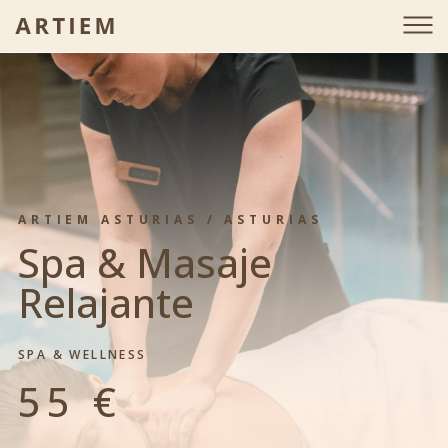
is-gift-page-detail
ARTIEM ASTURIAS / ASTURIAS
Spa & Masaje
Relajante
SPA & WELLNESS
55 €