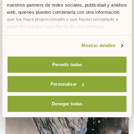
nuestros partners de redes sociales, publicidad y análisis
web, quienes pueden combinarla con otra información
que les haya proporcionado o que hayan recopilado a
partir del uso que haya hecho de sus servicios.
ARTIEM ASTURIAS / ASTURIAS
Sprunch
Si desea obtener más información consulte
Mostrar detalles
nuestra
política de cookies.
Permitir todas
Personalizar
Denegar todas