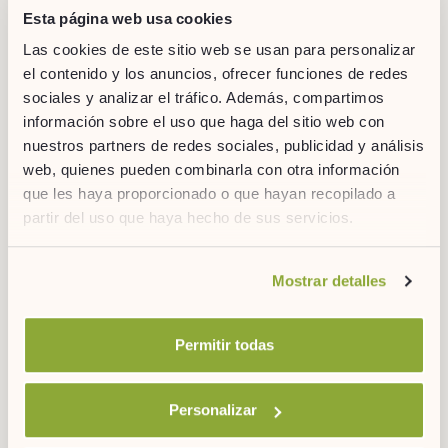
Planificar la jornada, zanjar temas pendientes a final del día o
Esta página web usa cookies
resolver contratiempos en esas reuniones ya no será igual.
Las cookies de este sitio web se usan para personalizar
Ahora, también podrás disfrutar de lo que haces en un espacio
el contenido y los anuncios, ofrecer funciones de redes
único, a muchos kilómetros de tu hogar y creyendo que estás
en él. Porque ya sabes que, cuando trabajes en la capital,
sociales y analizar el tráfico. Además, compartimos
tienes una casa en Madrid.
información sobre el uso que haga del sitio web con
nuestros partners de redes sociales, publicidad y análisis
web, quienes pueden combinarla con otra información
que les haya proporcionado o que hayan recopilado a
DESCARGAS
partir del uso que haya hecho de sus servicios.
PARA DESCUBRIR MÁS
Si desea obtener más información consulte
Mostrar detalles
nuestra
política de cookies.
Permitir todas
DESCARGA
Personalizar