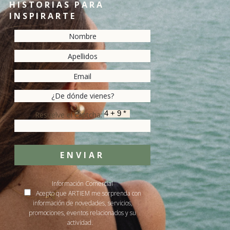
HISTORIAS PARA
INSPIRARTE
Resuelve el captcha:
ENVIAR
Información Comercial
Acepto que ARTIEM me sorprenda con
información de novedades, servicios,
promociones, eventos relacionados y su
actividad.