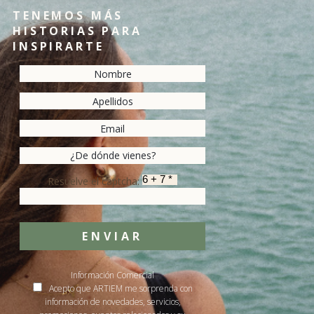
TENEMOS MÁS
HISTORIAS PARA
INSPIRARTE
Resuelve el captcha:
ENVIAR
Información Comercial
Acepto que ARTIEM me sorprenda con
información de novedades, servicios,