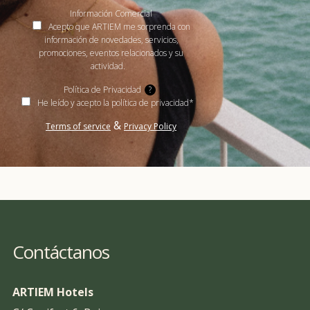
Información Comercial
Acepto que ARTIEM me sorprenda con
información de novedades, servicios,
promociones, eventos relacionados y su
actividad.
Política de Privacidad
?
He leído y acepto la política de privacidad*
&
Terms of service
Privacy Policy
Contáctanos
ARTIEM Hotels