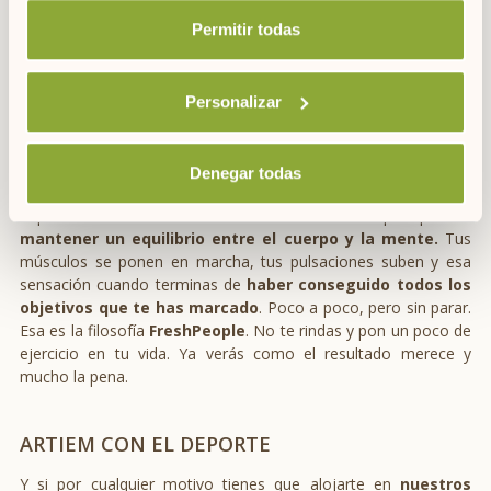
deporte con mascarilla
.
Permitir todas
ENTRENAMIENTOS EN CASA
Personalizar
Y si quieres completar tu entrenamiento y te sientes más
cómodo haciéndolo en casa, desde el equipo de
ARTIEM
Sports
hemos preparado una rutina de ejercicios que podrás
Denegar todas
practicar deporte en tu casa
cuando quieras. Al fin y al cabo lo
importante de mantener estas rutinas es que puedes
mantener un equilibrio entre el cuerpo y la mente.
Tus
músculos se ponen en marcha, tus pulsaciones suben y esa
sensación cuando terminas de
haber conseguido todos los
objetivos que te has marcado
. Poco a poco, pero sin parar.
Esa es la filosofía
FreshPeople
. No te rindas y pon un poco de
ejercicio en tu vida. Ya verás como el resultado merece y
mucho la pena.
ARTIEM CON EL DEPORTE
Y si por cualquier motivo tienes que alojarte en
nuestros