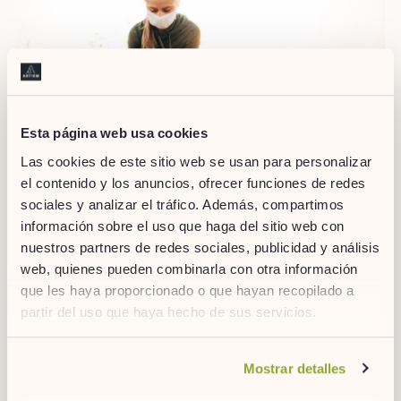
Esta página web usa cookies
Las cookies de este sitio web se usan para personalizar
el contenido y los anuncios, ofrecer funciones de redes
PRACTICAR DEPORTE CON MASCARILLA
sociales y analizar el tráfico. Además, compartimos
Con la llegada del coronavirus,
las mascarillas ya forman
información sobre el uso que haga del sitio web con
parte de nuestro kit personal
. Siempre nos surgen algunas
nuestros partners de redes sociales, publicidad y análisis
dudas, ¿tenemos que llevar mascarilla también para practicar
web, quienes pueden combinarla con otra información
deporte? Cuando se trata de
actividades de alta
que les haya proporcionado o que hayan recopilado a
intensidad
,
la Organización Mundial de la Salud no
partir del uso que haya hecho de sus servicios.
recomienda su uso
. Pero si vamos a realizar actividades
donde nos podamos cruzar con mucha gente o no podamos
Si desea obtener más información consulte
mantener la distancia de seguridad necesaria es aconsejable
Mostrar detalles
usar la mascarilla. Ante cualquier duda, la Comunidad de
nuestra
política de cookies.
Madrid ha presentado unas
recomendaciones para practicar