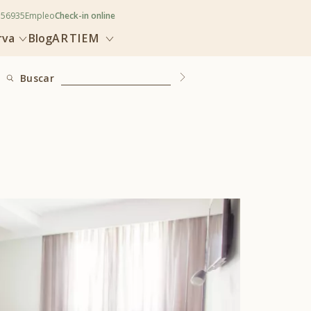
356935
Empleo
Check-in online
rva
Blog
ARTIEM
Buscar