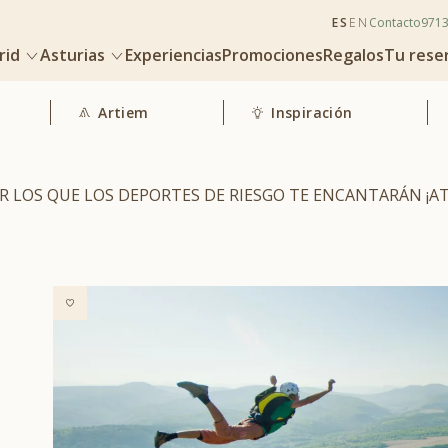
ES
EN
Contacto
971
rid
Asturias
Experiencias
Promociones
Regalos
Tu rese
Artiem
Inspiración
R LOS QUE LOS DEPORTES DE RIESGO TE ENCANTARÁN ¡AT