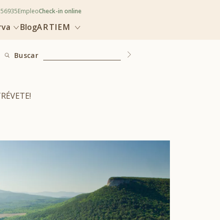
356935
Empleo
Check-in online
rva
Blog
ARTIEM
Buscar
RÉVETE!