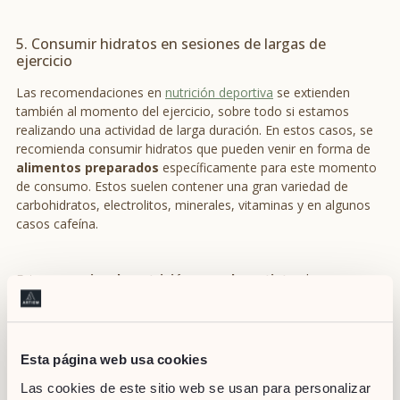
5. Consumir hidratos en sesiones de largas de
ejercicio
Las recomendaciones en
nutrición deportiva
se extienden
también al momento del ejercicio, sobre todo si estamos
realizando una actividad de larga duración. En estos casos, se
recomienda consumir hidratos que pueden venir en forma de
alimentos preparados
específicamente para este momento
de consumo. Estos suelen contener una gran variedad de
carbohidratos, electrolitos, minerales, vitaminas y en algunos
casos cafeína.
Estos
consejos de nutrición para deportistas
buscan, por
tanto, darle al cuerpo todos los nutrientes que necesita para
funcionar a pleno rendimiento. Es importante, en cualquier
caso, entender que cada persona es diferente por lo que debe
adaptar su dieta a sus necesidades concretas. Lo ideal es
Esta página web usa cookies
contar con un profesional que nos asesore y nos ayude a crear
Las cookies de este sitio web se usan para personalizar
un menú que complemente a la perfección nuestra rutina