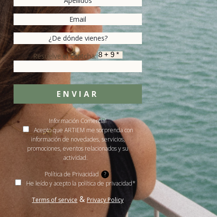
Resuelve el captcha:
ENVIAR
Información Comercial
Acepto que ARTIEM me sorprenda con
información de novedades, servicios,
promociones, eventos relacionados y su
actividad.
Política de Privacidad
?
He leído y acepto la política de privacidad*
&
Terms of service
Privacy Policy