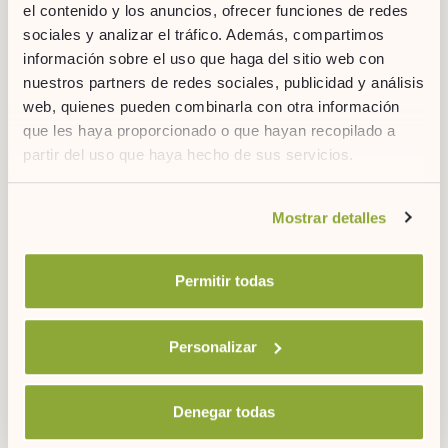
deportiva.
el contenido y los anuncios, ofrecer funciones de redes
sociales y analizar el tráfico. Además, compartimos
información sobre el uso que haga del sitio web con
nuestros partners de redes sociales, publicidad y análisis
web, quienes pueden combinarla con otra información
DESCARGAS
que les haya proporcionado o que hayan recopilado a
PARA DESCUBRIR MÁS
partir del uso que haya hecho de sus servicios.
Si desea obtener más información consulte
Mostrar detalles
nuestra
política de cookies.
Permitir todas
DESCARGA
Personalizar
Denegar todas
SENDERISMO MENORCA
Las rutas de senderismo por Menorca que no