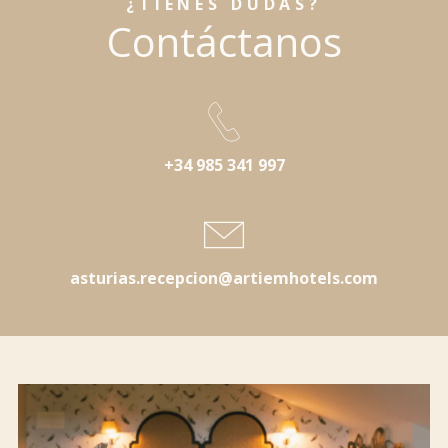
¿TIENES DUDAS?
Contáctanos
+34 985 341 997
asturias.recepcion@artiemhotels.com