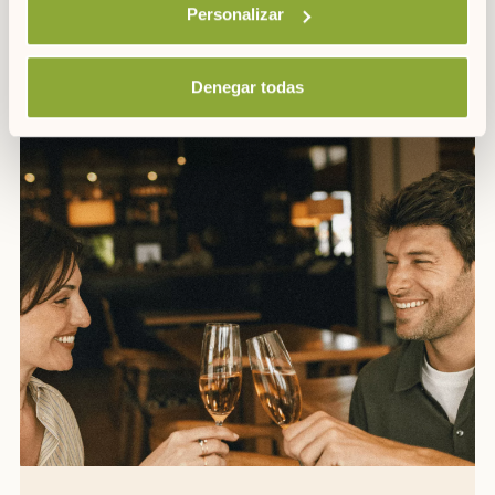
Personalizar
ASTURIAS / ASTURIAS
Descubre Asturias con ARTIEM
Denegar todas