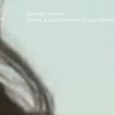
Querido verano.
Vuelve a esos momentos que hacen q