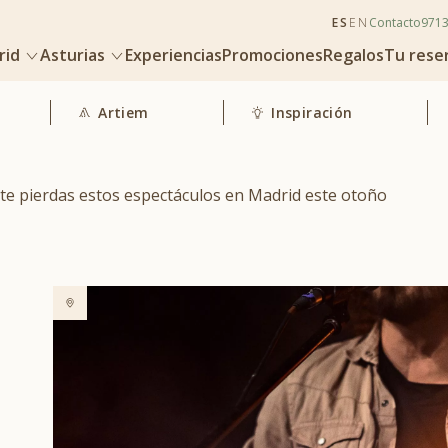
ES
EN
Contacto
971
rid
Asturias
Experiencias
Promociones
Regalos
Tu rese
Artiem
Inspiración
o te pierdas estos espectáculos en Madrid este otoño