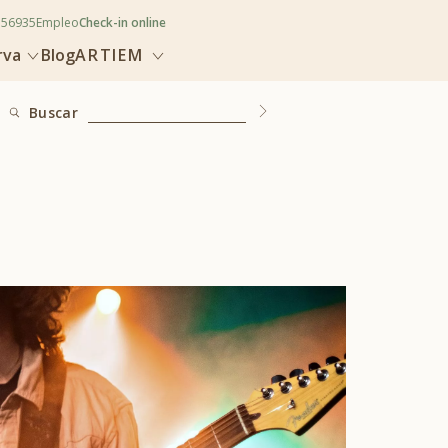
356935
Empleo
Check-in online
rva
Blog
ARTIEM
Buscar