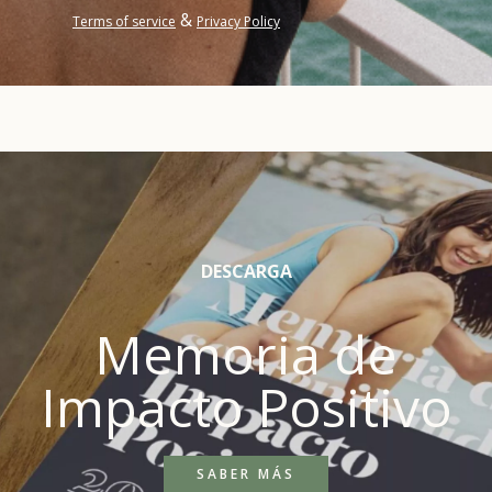
&
Terms of service
Privacy Policy
DESCARGA
Memoria de
Impacto Positivo
SABER MÁS