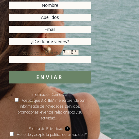
Resuelve el captcha:
ENVIAR
Información Comercial
Acepto que ARTIEM me sorprenda con
información de novedades, servicios,
promociones, eventos relacionados y su
actividad.
Política de Privacidad
?
He leído y acepto la política de privacidad*