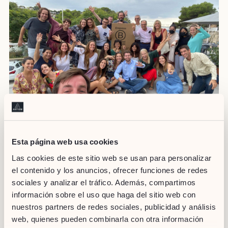
Esta página web usa cookies
El compromiso de ARTIEM con los valores de B Corp
se
Las cookies de este sitio web se usan para personalizar
refleja en este primer B Retreat, en el que somos anfitriones y
el contenido y los anuncios, ofrecer funciones de redes
vamos a dejarnos la piel en ofrecer una experiencia única a
sociales y analizar el tráfico. Además, compartimos
todos los asistentes. El cambio sólo será posible si
información sobre el uso que haga del sitio web con
empezamos por nosotros mismos, sacando adelante
nuestros partners de redes sociales, publicidad y análisis
iniciativas para hacer de este mundo un lugar mejor. Te
web, quienes pueden combinarla con otra información
esperamos.