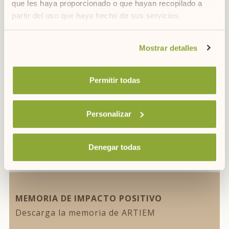
que les haya proporcionado o que hayan recopilado a
partir del uso que haya hecho de sus servicios.
Si desea obtener más información consulte
DESCARGAS
Mostrar detalles
nuestra
política de cookies.
Para saber más
Permitir todas
Personalizar
DESCARGA
Denegar todas
MEMORIA DE IMPACTO POSITIVO
Descarga la memoria de ARTIEM