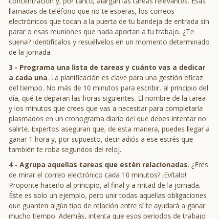
concentración y, por tanto, alargan las tareas relevantes. Esas
llamadas de teléfono que no te esperas, los correos
electrónicos que tocan a la puerta de tu bandeja de entrada sin
parar o esas reuniones que nada aportan a tu trabajo. ¿Te
suena? Identifícalos y resuélvelos en un momento determinado
de la jornada.
3 -
Programa una lista de tareas y cuánto vas a dedicar
a cada una
. La planificación es clave para una gestión eficaz
del tiempo. No más de 10 minutos para escribir, al principio del
día, qué te deparan las horas siguientes. El nombre de la tarea
y los minutos que crees que vas a necesitar para completarla
plasmados en un cronograma diario del que debes intentar no
salirte. Expertos aseguran que, de esta manera, puedes llegar a
ganar 1 hora y, por supuesto, decir adiós a ese estrés que
también te roba segundos del reloj.
4 -
Agrupa aquellas tareas que estén relacionadas
. ¿Eres
de mirar el correo electrónico cada 10 minutos? ¡Evítalo!
Proponte hacerlo al principio, al final y a mitad de la jornada.
Éste es solo un ejemplo, pero unir todas aquellas obligaciones
que guarden algún tipo de relación entre sí te ayudará a ganar
mucho tiempo. Además, intenta que esos periodos de trabajo