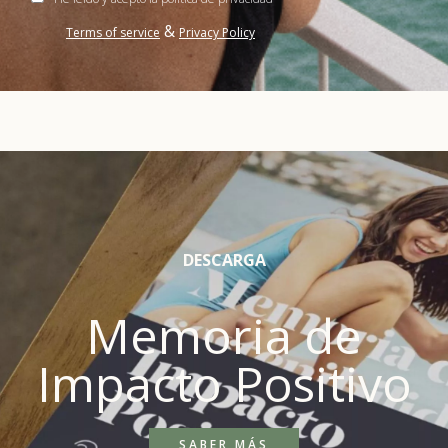
&
Terms of service
Privacy Policy
DESCARGA
Memoria de
Impacto Positivo
SABER MÁS