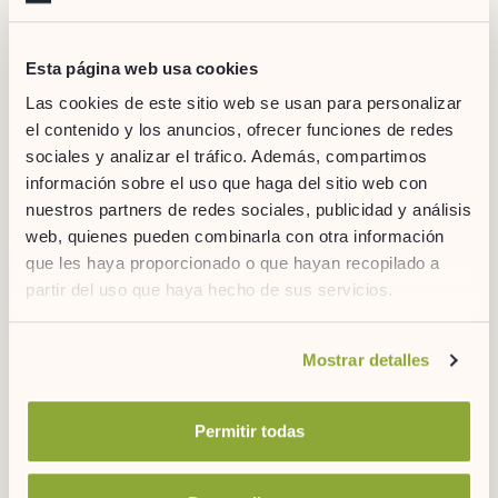
Esta página web usa cookies
DESCARGAS
Las cookies de este sitio web se usan para personalizar
PARA DESCUBRIR MÁS
el contenido y los anuncios, ofrecer funciones de redes
sociales y analizar el tráfico. Además, compartimos
información sobre el uso que haga del sitio web con
nuestros partners de redes sociales, publicidad y análisis
web, quienes pueden combinarla con otra información
que les haya proporcionado o que hayan recopilado a
DESCARGA
partir del uso que haya hecho de sus servicios.
Si desea obtener más información consulte
Mostrar detalles
nuestra
política de cookies.
DESCONEXIÓN EN MADRID
Permitir todas
Despeja tu mente corriendo por algunas de
las mejores rutas de la ciudad.