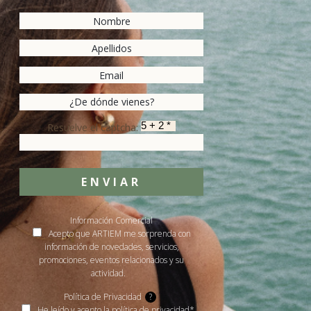
Resuelve el captcha:
ENVIAR
Información Comercial
Acepto que ARTIEM me sorprenda con
información de novedades, servicios,
promociones, eventos relacionados y su
actividad.
Política de Privacidad
?
He leído y acepto la política de privacidad*