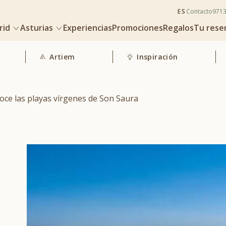
ES
Contacto
971
rid
Asturias
Experiencias
Promociones
Regalos
Tu rese
Artiem
Inspiración
oce las playas vírgenes de Son Saura