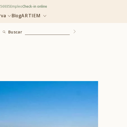
356935
Empleo
Check-in online
rva
Blog
ARTIEM
Buscar