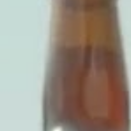
Cuándo
Quién
Promoci
Entrada — Salida
2 adultos · 1 habitación