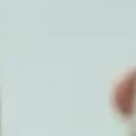
ón
Buscar