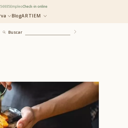
356935
Empleo
Check-in online
rva
Blog
ARTIEM
Buscar