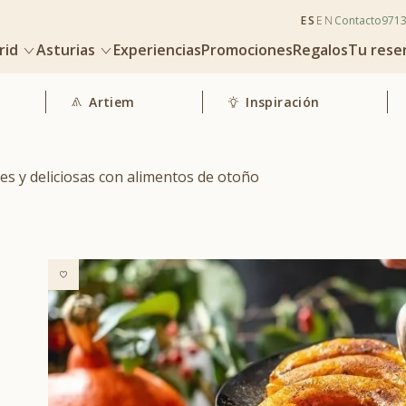
ES
EN
Contacto
971
rid
Asturias
Experiencias
Promociones
Regalos
Tu rese
Artiem
Inspiración
les y deliciosas con alimentos de otoño