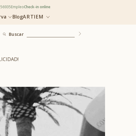
356935
Empleo
Check-in online
rva
Blog
ARTIEM
Buscar
ICIDAD!