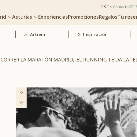
ES
EN
Contacto
971
rid
Asturias
Experiencias
Promociones
Regalos
Tu rese
Artiem
Inspiración
CORRER LA MARATÓN MADRID, ¡EL RUNNING TE DA LA FEL