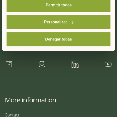
C/ Capifort 6, Bajos
Permitir todas
07714
Mahón (Menorca)
ESpaña
Personalizar
+34 971 35 69 35
Denegar todas
Follow us
More information
Contact