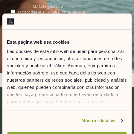
Marketing Consent
I accept that ARTIEM will surprise me with
information on the latest news, services,
promotions, related events and on-going
activities.
Privacy Policy
Esta página web usa cookies
I accepted the Privacy Policy
Las cookies de este sitio web se usan para personalizar
&
Terms of service
Privacy Policy
el contenido y los anuncios, ofrecer funciones de redes
sociales y analizar el tráfico. Además, compartimos
información sobre el uso que haga del sitio web con
nuestros partners de redes sociales, publicidad y análisis
web, quienes pueden combinarla con otra información
que les haya proporcionado o que hayan recopilado a
partir del uso que haya hecho de sus servicios.
Contact us
Si desea obtener más información consulte
Mostrar detalles
nuestra
política de cookies.
ARTIEM Hotels